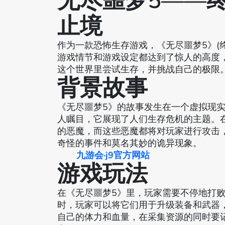
无尽噩梦5——
止境
作为一款恐怖生存游戏，《无尽噩梦5》(
游戏情节和游戏设定都达到了惊人的高度
这个世界里尝试生存，并挑战自己的极限
背景故事
《无尽噩梦5》的故事发生在一个虚拟现
人瞩目，它展现了人们生存危机的主题。
的恶魔，而这些恶魔都将对玩家进行攻击
奇怪的事件和莫名其妙的诡异现象。
九游会·j9官方网站
游戏玩法
在《无尽噩梦5》里，玩家需要不停地打
时，玩家可以将它们用于升级装备和武器
自己的体力和血量，在采集资源的同时要