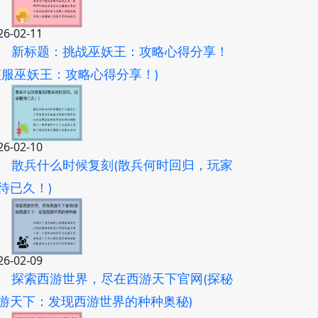
26-02-11
新标题：挑战巫妖王：攻略心得分享！
征服巫妖王：攻略心得分享！)
26-02-10
散兵什么时候复刻(散兵何时回归，玩家
待已久！)
26-02-09
探索西游世界，尽在西游天下官网(探秘
游天下：发现西游世界的种种奥秘)