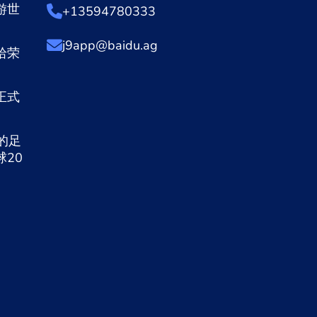
游世
+13594780333
j9app@baidu.ag
拾荣
正式
的足
20