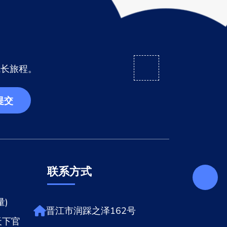
成长旅程。
提交
联系方式
)
晋江市润踩之泽162号
天下官