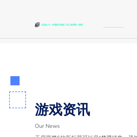
游戏资讯
Our News