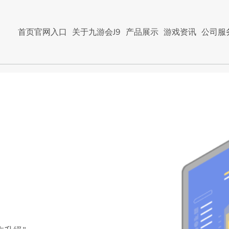
首页官网入口
关于九游会J9
产品展示
游戏资讯
公司服