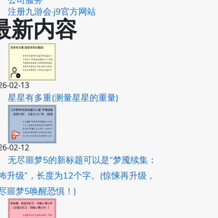
公司服务
注册九游会·j9官方网站
最新内容
26-02-13
星星有多重(测量星星的重量)
26-02-12
无尽噩梦5的新标题可以是“梦魇续集：
怖升级”，长度为12个字。(惊悚再升级，
尽噩梦5唤醒恐惧！)