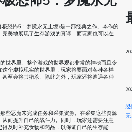
终极恐怖5：梦魇永无
终极恐怖5：梦魇永无止境)是一部经典之作。本作的
，完美地展现了生存游戏的真谛，而玩家也可以在
。
20
实的世界里。整个游戏的世界观都非常的神秘而且令
在这个虚拟现实的世界里，玩家将要面对各种各样
，甚至会将其猎杀。除此之外，玩家还将遭遇各种
20
恐
败那些恶魔来完成任务和采集资源。在采集这些资源
无
，从而提升自己的战斗力。同时，玩家还需要注意
记得及时补充食物和药品，以保证自己的生存能