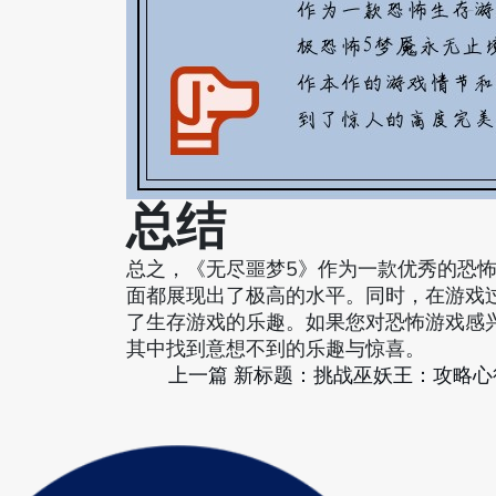
总结
总之，《无尽噩梦5》作为一款优秀的恐
面都展现出了极高的水平。同时，在游戏
了生存游戏的乐趣。如果您对恐怖游戏感
其中找到意想不到的乐趣与惊喜。
上一篇
新标题：挑战巫妖王：攻略心