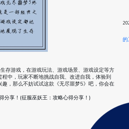
20
的
怖生存游戏，在游戏玩法、游戏场景、游戏设定等方
过程中，玩家不断地挑战自我、改进自我，体验到
兴趣，那么不妨试试这款《无尽噩梦5》吧，你会在
得分享！(征服巫妖王：攻略心得分享！)