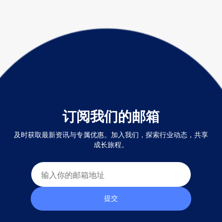
订阅我们的邮箱
及时获取最新资讯与专属优惠。加入我们，探索行业动态，共享
成长旅程。
提交