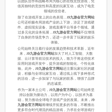
以团队合作和战略布局为核心的在线竞技游戏，凭
借其独特的竞技性和高度的玩家互动，成为了电竞
领域的佼佼者。
除了在游戏开发上的出色表现，
J9九游会官方网站
公司还积极布局游戏产业的上下游，涉足了游戏硬
件、虚拟现实设备、游戏直播平台等多个领域。通
过多元化的业务拓展，
J9九游会官方网站
不仅增强
了自身的市场竞争力，还进一步丰富了玩家的娱乐
体验。
公司始终关注着行业的发展趋势和技术革新，近年
来，
J9九游会官方网站
加大了对人工智能、大数
据、云计算等前沿技术的投入，致力于将这些技术
应用到游戏开发中，提升游戏的智能化、个性化体
验。此外，
J9九游会官方网站
还注重玩家社区的建
设，积极与全球玩家互动，通过线上线下多种形式
的活动，进一步加深了与玩家的联系，增强了品牌
的忠诚度。
作为一家本土公司，
J9九游会官方网站
公司始终坚
持以创新为驱动力，以用户为中心，以技术为基
础，努力推动全球电子游戏产业的发展。未来，
J9
九游会官方网站
将继续开拓更多的市场，不断推出
更多符合时代潮流的精品游戏，力求在全球游戏行