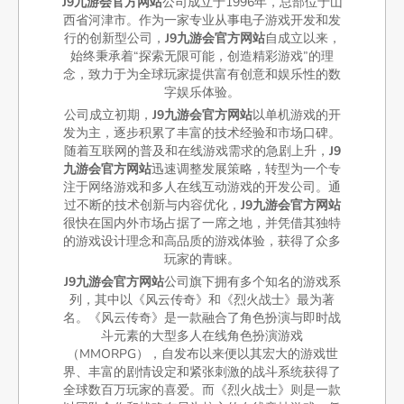
J9九游会官方网站
公司成立于1996年，总部位于山
西省河津市。作为一家专业从事电子游戏开发和发
行的创新型公司，
J9九游会官方网站
自成立以来，
始终秉承着“探索无限可能，创造精彩游戏”的理
念，致力于为全球玩家提供富有创意和娱乐性的数
字娱乐体验。
公司成立初期，
J9九游会官方网站
以单机游戏的开
发为主，逐步积累了丰富的技术经验和市场口碑。
随着互联网的普及和在线游戏需求的急剧上升，
J9
九游会官方网站
迅速调整发展策略，转型为一个专
注于网络游戏和多人在线互动游戏的开发公司。通
过不断的技术创新与内容优化，
J9九游会官方网站
很快在国内外市场占据了一席之地，并凭借其独特
的游戏设计理念和高品质的游戏体验，获得了众多
玩家的青睐。
J9九游会官方网站
公司旗下拥有多个知名的游戏系
列，其中以《风云传奇》和《烈火战士》最为著
名。《风云传奇》是一款融合了角色扮演与即时战
斗元素的大型多人在线角色扮演游戏
（MMORPG），自发布以来便以其宏大的游戏世
界、丰富的剧情设定和紧张刺激的战斗系统获得了
全球数百万玩家的喜爱。而《烈火战士》则是一款