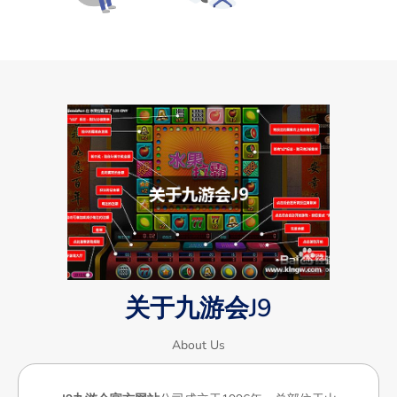
关于九游会J9
About Us