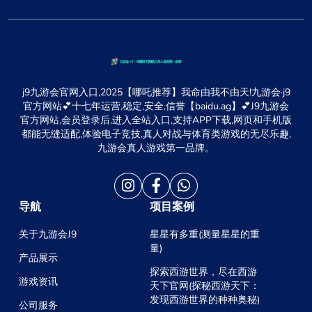
j9九游会官网入口,2025【哪吒推荐】我命由我不由天!九游会·j9
官方网站💕十七年运营,稳定,安全,信誉【baidu.ag】💕J9九游会
官方网站,会员登录后,进入全站入口,支持APP下载,网页和手机版
都能无缝适配,体验电子竞技,真人对战与体育类游戏的无尽乐趣,
九游会真人游戏第一品牌。
导航
项目案例
关于九游会J9
星星有多重(测量星星的重
量)
产品展示
探索西游世界，尽在西游
游戏资讯
天下官网(探秘西游天下：
发现西游世界的种种奥秘)
公司服务