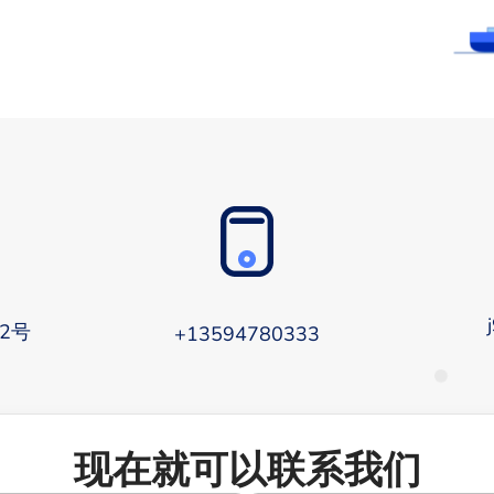
2号
+13594780333
现在就可以联系我们