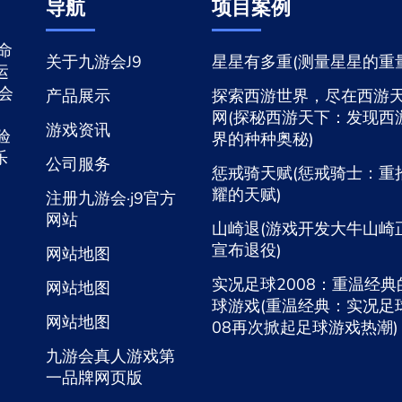
导航
项目案例
命
关于九游会J9
星星有多重(测量星星的重量
运
游会
产品展示
探索西游世界，尽在西游
网(探秘西游天下：发现西
游戏资讯
验
界的种种奥秘)
乐
公司服务
惩戒骑天赋(惩戒骑士：重
耀的天赋)
注册九游会·j9官方
网站
山崎退(游戏开发大牛山崎
宣布退役)
网站地图
实况足球2008：重温经典
网站地图
球游戏(重温经典：实况足球
网站地图
08再次掀起足球游戏热潮)
九游会真人游戏第
一品牌网页版