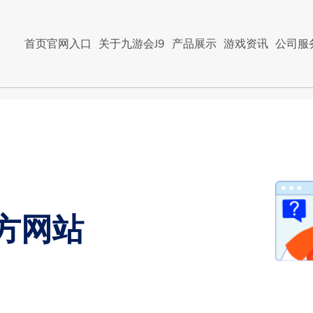
首页官网入口
关于九游会J9
产品展示
游戏资讯
公司服
官方网站