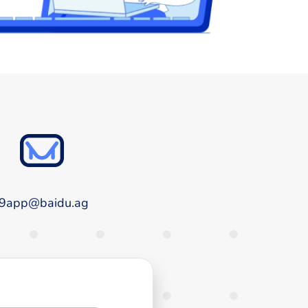
j9app@baidu.ag