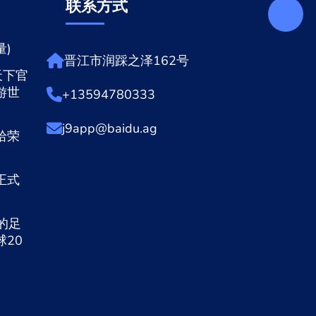
联系方式
)
晋江市润踩之泽162号
天下官
游世
+13594780333
j9app@baidu.ag
拾荣
正式
的足
20