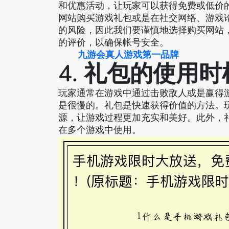
和优惠活动，让玩家可以获得免费或低价
网站购买游戏礼包或是在社交网络、游戏
的风险，因此我们要谨慎地选择购买网站
的评价，以确保帐号安全。
九游会真人游戏第一品牌
4. 礼包的使用时
玩家通常在游戏中通过击败敌人或是赢得
是很慢的。礼包是快速获得价值的方法。
源，让游戏过程更加充实和美好。此外，
在多个游戏中使用。