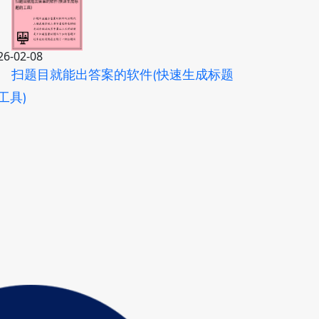
26-02-08
扫题目就能出答案的软件(快速生成标题
工具)