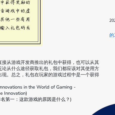
20
的
直接从游戏开发商推出的礼包中获得，也可以从其
无论从什么途径获取礼包，我们都应该对其使用方
出现。总之，礼包在玩家的游戏过程中是一个获得
vations in the World of Gaming -
e Innovation)
排名第一：这款游戏的原因是什么？)