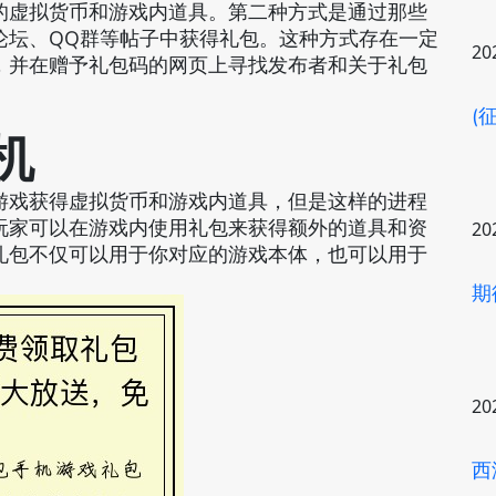
的虚拟货币和游戏内道具。第二种方式是通过那些
论坛、QQ群等帖子中获得礼包。这种方式存在一定
20
，并在赠予礼包码的网页上寻找发布者和关于礼包
(
机
游戏获得虚拟货币和游戏内道具，但是这样的进程
玩家可以在游戏内使用礼包来获得额外的道具和资
20
礼包不仅可以用于你对应的游戏本体，也可以用于
期
20
西