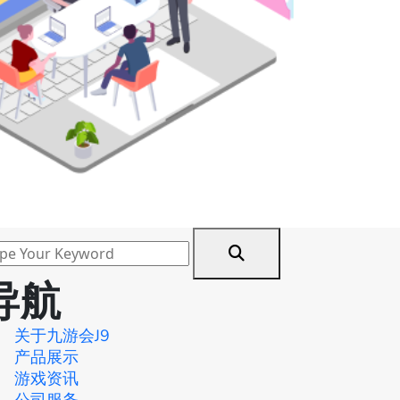
导航
关于九游会J9
产品展示
游戏资讯